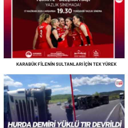
KARABÜK FİLENİN SULTANLARI İÇİN TEK YÜREK