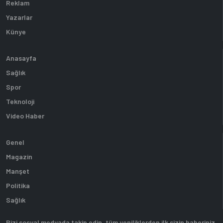
Reklam
Yazarlar
Künye
Anasayfa
Sağlık
Spor
Teknoloji
Video Haber
Genel
Magazin
Manşet
Politika
Sağlık
Bizi sosyal medyada takip edin, tüm yeniliklerden ilk sizin haberiniz