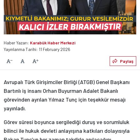
Haber Yazarı:
Karabük Haber Merkezi
Yayınlanma Tarihi: 11 February 2026
Varsayılan
Paylaş
Yazıyı Küçült
Yazıyı Büyüt
Avrupalı Türk Girişimciler Birliği (ATGB) Genel Başkanı
Bartınlı iş insanı Orhan Buyurman Adalet Bakanlı
görevinden ayrılan Yılmaz Tunç için teşekkür mesajı
yayınladı.
Görev süresi boyunca sergilediği duruş ve sorumluluk
bilinci ile hukuk devleti anlayışına katkıları dolayısıyla
Bakan Tunç’un her zaman takdirle anılacağını