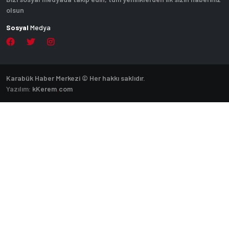
olsun
Sosyal
Medya
Karabük Haber Merkezi © Her hakkı saklıdır.
Yazılım:
k
Kerem
.
com