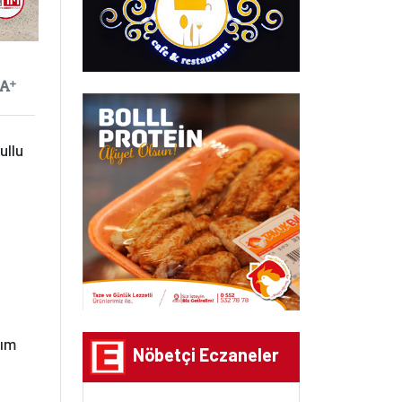
ayılan
Yazıyı Büyüt
ullu
kım
Nöbetçi Eczaneler