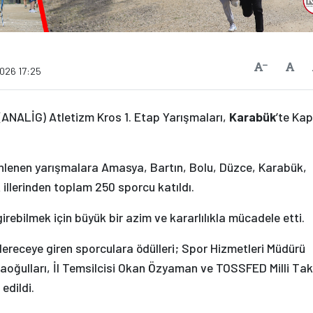
Vars
Yazıyı Küçült
2026 17:25
(ANALİG) Atletizm Kros 1. Etap Yarışmaları,
Karabük
’te Kap
nlenen yarışmalara Amasya, Bartın, Bolu, Düzce, Karabük,
lerinden toplam 250 sporcu katıldı.
rebilmek için büyük bir azim ve kararlılıkla mücadele etti.
receye giren sporculara ödülleri; Spor Hizmetleri Müdürü
aoğulları, İl Temsilcisi Okan Özyaman ve TOSSFED Milli Ta
edildi.