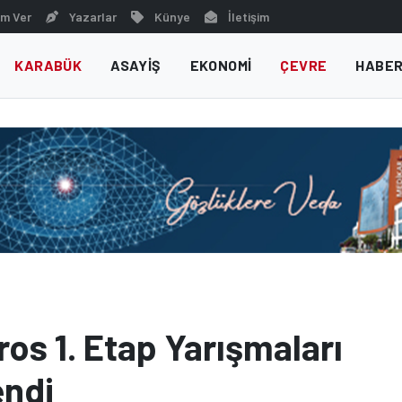
m Ver
Yazarlar
Künye
İletişim
KARABÜK
ASAYIŞ
EKONOMI
ÇEVRE
HABER
os 1. Etap Yarışmaları
endi