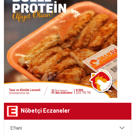
Nöbetçi Eczaneler
Eflani