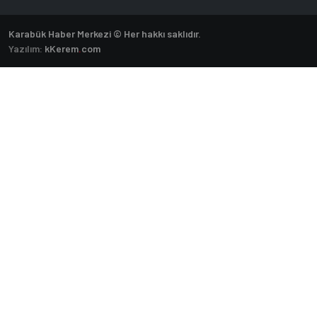
Karabük Haber Merkezi © Her hakkı saklıdır.
Yazılım:
k
Kerem
.
com