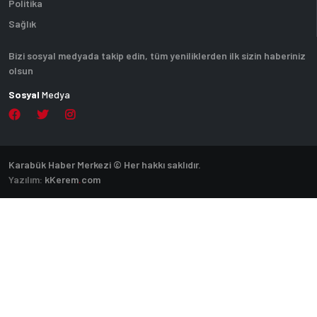
Politika
Sağlık
Bizi sosyal medyada takip edin, tüm yeniliklerden ilk sizin haberiniz
olsun
Sosyal
Medya
Karabük Haber Merkezi © Her hakkı saklıdır.
Yazılım:
k
Kerem
.
com