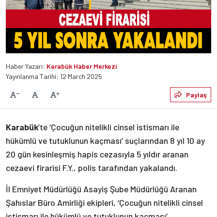
Haber Yazarı:
Karabük Haber Merkezi
Yayınlanma Tarihi: 12 March 2025
Varsayılan
Paylaş
Yazıyı Küçült
Yazıyı Büyüt
Karabük
’te ‘Çocuğun nitelikli cinsel istismarı ile
hükümlü ve tutuklunun kaçması’ suçlarından 8 yıl 10 ay
20 gün kesinleşmiş hapis cezasıyla 5 yıldır aranan
cezaevi firarisi F.Y., polis tarafından yakalandı.
İl Emniyet Müdürlüğü Asayiş Şube Müdürlüğü Aranan
Şahıslar Büro Amirliği ekipleri, ‘Çocuğun nitelikli cinsel
istismarı ile hükümlü ve tutuklunun kaçması’