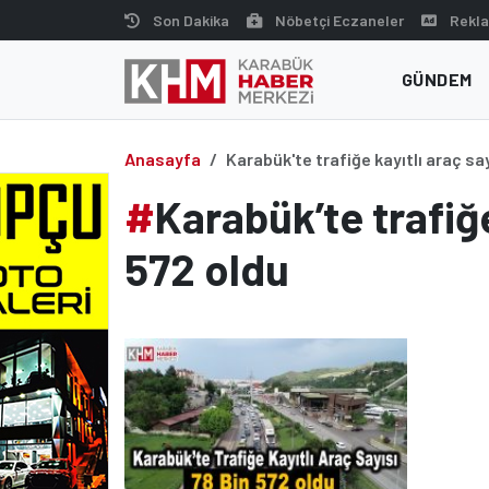
Skip
Son Dakika
Nöbetçi Eczaneler
Rekla
to
content
GÜNDEM
Anasayfa
Karabük'te trafiğe kayıtlı araç say
#
Karabük’te trafiğe
572 oldu