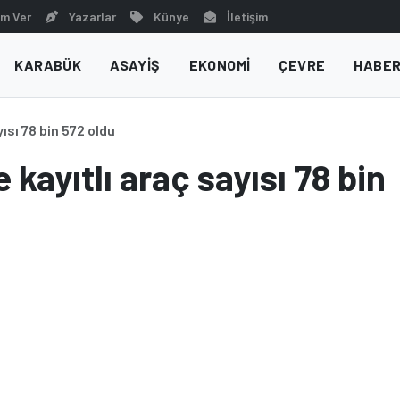
m Ver
Yazarlar
Künye
İletişim
KARABÜK
ASAYIŞ
EKONOMI
ÇEVRE
HABER
ısı 78 bin 572 oldu
 kayıtlı araç sayısı 78 bin