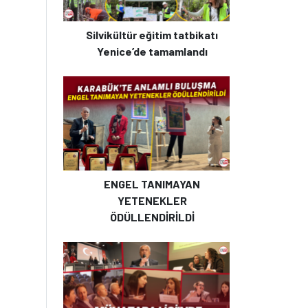
Silvikültür eğitim tatbikatı
Yenice’de tamamlandı
ENGEL TANIMAYAN
YETENEKLER
ÖDÜLLENDİRİLDİ