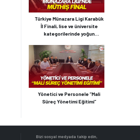
Türkiye Münazara Ligi Karabük
İl Finali, lise ve üniversite
kategorilerinde yoğun
katılımla gerçekleştirildi
Yönetici ve Personele “Mali
Süreç Yönetimi Eğitimi”
Bizi sosyal medyada takip edin,